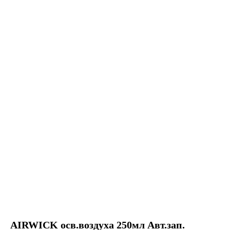
AIRWICK осв.воздуха 250мл Авт.зап.