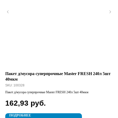
Пакет д/мусора суперпрочные Master FRESH 240л 5шт
Ст
40мкм
SK
SKU:
100328
Ста
Пакет д/мусора суперпрочные Master FRESH 240л 5шт 40мкм
1
162,93
руб.
ПОДРОБНЕЕ