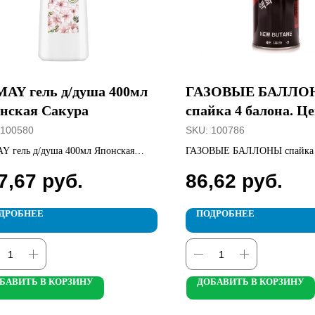
AY гель д/душа 400мл
ГАЗОВЫЕ БАЛЛО
нская Сакура
спайка 4 балона. Це
шт.
100580
SKU:
100786
 гель д/душа 400мл Японская
ГАЗОВЫЕ БАЛЛОНЫ спайка 4
а
Цена за шт.
7,67
руб.
86,62
руб.
ДРОБНЕЕ
ПОДРОБНЕЕ
БАВИТЬ В КОРЗИНУ
ДОБАВИТЬ В КОРЗИНУ