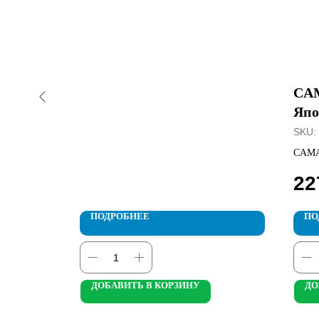
е д/
CAM
bi", V-
Япо
SKU:
н. MANEKI
CAMAY
Сакур
22
ПОДРОБНЕЕ
ПО
ДОБАВИТЬ В КОРЗИНУ
ДО