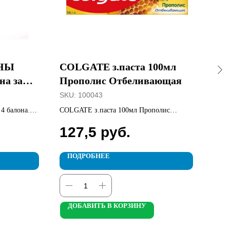
НЫ
COLGATE з.паста 100мл
ЧИ
на за
Прополис Отбеливающая
ша
Св
SKU:
100043
SKU
 балона.
COLGATE з.паста 100мл Прополис
ЧИС
Отбеливающая
Сила
127,5
руб.
15
ПОДРОБНЕЕ
П
ДОБАВИТЬ В КОРЗИНУ
Д