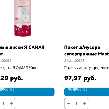
ные диски Я САМАЯ
Пакет д/мусора
шт
суперпрочные Mast
FRESH 120л 10шт 
100061
SKU:
100325
ые диски Я САМАЯ 80шт
Пакет д/мусора суперпрочные
FRESH 120л 10шт 23мкм
,29
97,97
руб.
руб.
ДРОБНЕЕ
ПОДРОБНЕЕ