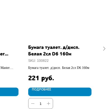
Бумага туалет. д/дисп.
AR
er
Белая 2сл D6 160м
200
23мкм
SKU:
100822
SKU
 Master
Бумага туалет. д/дисп. Белая 2сл D6 160м
ARKO
221
26
руб.
ПОДРОБНЕЕ
П