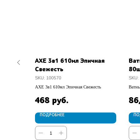
а 250мл
AXE 3в1 610мл Эпичная
Ват
из
Свежесть
80
SKU:
100570
SKU:
вт.зап.
AXE 3в1 610мл Эпичная Свежесть
Ватн
468
86
руб.
ПОДРОБНЕЕ
ПО