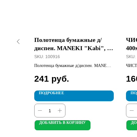
fy ПЭТ
Полотенца бумажные д/
ЧИ
диспен. MANEKI "Kabi", V-
400
сл., 250шт
сух
SKU:
100916
SKU:
рсик
Полотенца бумажные д/диспен. MANEKI
ЧИСТ
"Kabi", V-сл., 250шт
Ромаш
241
руб.
16
ПОДРОБНЕЕ
ПО
ДОБАВИТЬ В КОРЗИНУ
ДО