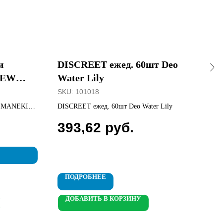
и
DISCREET ежед. 60шт Deo
EX
NEW
Water Lily
KE
шт.
SKU:
101018
SKU
е MANEKI
DISCREET ежед. 60шт Deo Water Lily
EXXE
393,62
руб.
15
П
ПОДРОБНЕЕ
ДОБАВИТЬ В КОРЗИНУ
Д