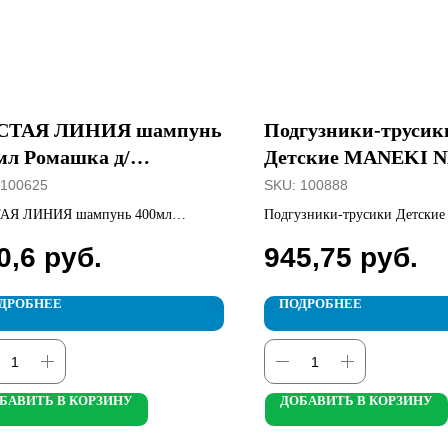
СТАЯ ЛИНИЯ шампунь
Подгузники-трусик
мл Ромашка д/
Детские MANEKI 
.повр.волос
размер L, 9-14кг, 44
100625
SKU:
100888
АЯ ЛИНИЯ шампунь 400мл
Подгузники-трусики Детски
ка д/сух.повр.волос
NEW размер L, 9-14кг, 44шт.
0,6
руб.
945,75
руб.
ДРОБНЕЕ
ПОДРОБНЕЕ
БАВИТЬ В КОРЗИНУ
ДОБАВИТЬ В КОРЗИНУ