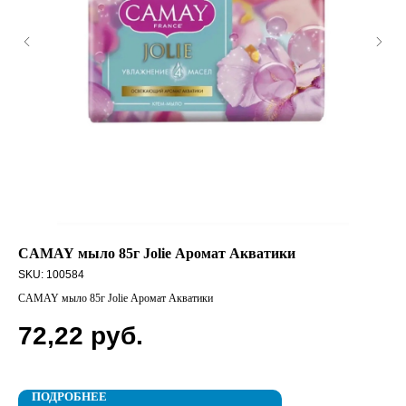
CAMAY мыло 85г Jolie Аромат Акватики
CO
Св
SKU:
100584
SK
CAMAY мыло 85г Jolie Аромат Акватики
COL
72,22
руб.
1
ПОДРОБНЕЕ