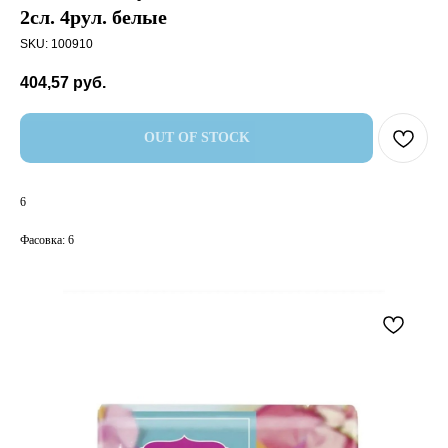
2сл. 4рул. белые
SKU:
100910
404,57
руб.
OUT OF STOCK
6
Фасовка: 6