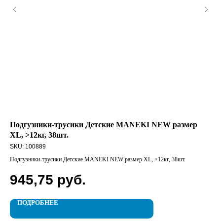
Подгузники-трусики Детские MANEKI NEW размер
АК
XL, >12кг, 38шт.
SK
SKU:
100889
АКС
Подгузники-трусики Детские MANEKI NEW размер XL, >12кг, 38шт.
2
945,75
руб.
ПОДРОБНЕЕ