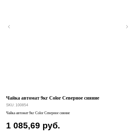
Чайка автомат 9кг Color Северное сияние
Зу
SKU:
100854
SK
Чайка автомат 9кг Color Северное сияние
Зуб
1 085,69
руб.
5