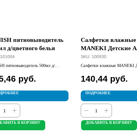
ISH пятновыводитель
Салфетки влажные
мл д/цветного белья
MANEKI Детские Ал
60шт
101004
SKU:
100930
H пятновыводитель 500мл д/
Салфетки влажные MANEKI Д
ого белья
Алое вера 60шт
5,46
руб.
140,44
руб.
ДРОБНЕЕ
ПОДРОБНЕЕ
БАВИТЬ В КОРЗИНУ
ДОБАВИТЬ В КОРЗИНУ