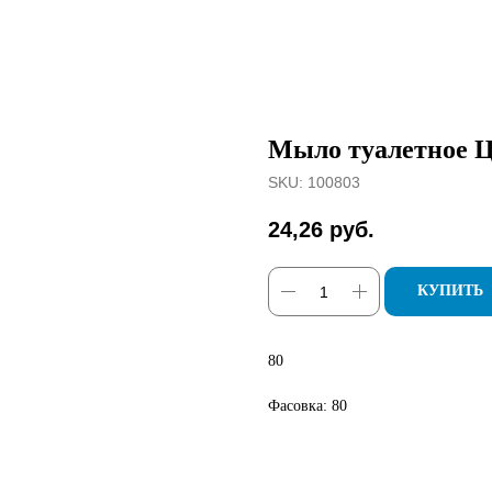
Мыло туалетное Ц
SKU:
100803
24,26
руб.
КУПИТЬ
80
Фасовка: 80