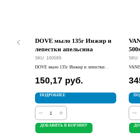
ARABU
DOVE мыло 135г Инжир и
VAN
нке
лепестки апельсина
500
SKU:
100589
SKU:
nica 200шт
DOVE мыло 135г Инжир и лепестки
VANIS
апельсина
цветн
150,17
руб.
34
ПОДРОБНЕЕ
ПО
ДОБАВИТЬ В КОРЗИНУ
ДО