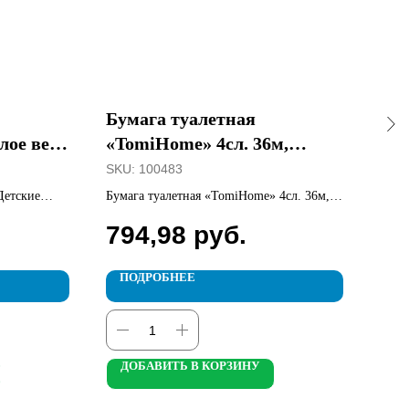
Бумага туалетная
SAN
ое вера
«TomiHome» 4сл. 36м,
3в1
10рул. Цитрус
SKU:
100483
SKU
етские
Бумага туалетная «TomiHome» 4сл. 36м,
SANF
10рул. Цитрус
794,98
руб.
17
ПОДРОБНЕЕ
П
ДОБАВИТЬ В КОРЗИНУ
Д