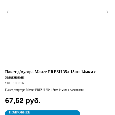
Пакет д/мусора Master FRESH 35л 15шт 14мкм с
Па
завязками
Бе
SKU:
100316
SK
Пакет д/мусора Master FRESH 35л 15шт 14мкм с завязками
Пал
67,52
руб.
1
ПОДРОБНЕЕ