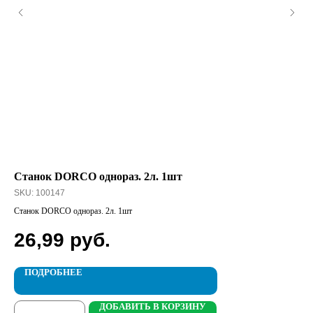
Станок DORCO однораз. 2л. 1шт
AL
SKU:
100147
SK
Станок DORCO однораз. 2л. 1шт
ALW
26,99
руб.
1
ПОДРОБНЕЕ
ДОБАВИТЬ В КОРЗИНУ