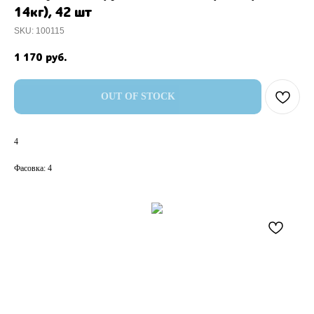
14кг), 42 шт
SKU:
100115
1 170
руб.
OUT OF STOCK
4
Фасовка: 4