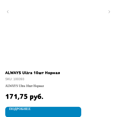
ALWAYS Ultra 10шт Нормал
H&
SKU:
100393
SK
ALWAYS Ultra 10шт Нормал
H&S
171,75
4
руб.
ПОДРОБНЕЕ