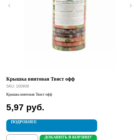
Крышка винтовая Твист офф
RE
SKU:
100808
SK
Крышка винтовая Твист офф
REX
5,97
руб.
2
ПОДРОБНЕЕ
ДОБАВИТЬ В КОРЗИНУ