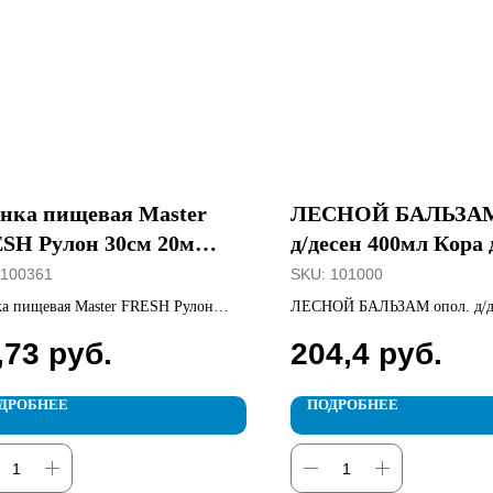
нка пищевая Master
ЛЕСНОЙ БАЛЬЗАМ
SH Рулон 30см 20м
д/десен 400мл Кора 
км
100361
SKU:
101000
а пищевая Master FRESH Рулон
ЛЕСНОЙ БАЛЬЗАМ опол. д/д
20м 6мкм
Кора дуба
,73
руб.
204,4
руб.
ДРОБНЕЕ
ПОДРОБНЕЕ