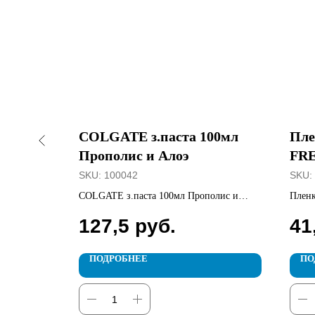
0гр
COLGATE з.паста 100мл
Пле
Прополис и Алоэ
FRE
6м
SKU:
100042
SKU:
ой жемчуг
COLGATE з.паста 100мл Прополис и
Пленк
Алоэ
30см 
127,5
руб.
41
ПОДРОБНЕЕ
ПО