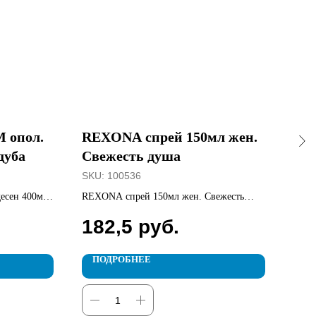
 опол.
REXONA спрей 150мл жен.
Сре
дуба
Свежесть душа
DO
цит
SKU:
100536
SKU
есен 400мл
REXONA спрей 150мл жен. Свежесть
Сред
душа
Cици
182,5
руб.
36
ПОДРОБНЕЕ
П