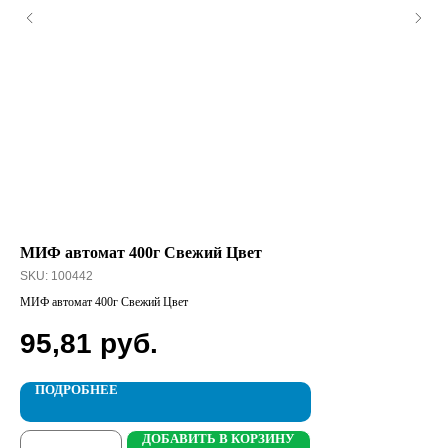
МИФ автомат 400г Свежий Цвет
Gl
SKU:
100442
SK
МИФ автомат 400г Свежий Цвет
Gla
95,81
руб.
1
ПОДРОБНЕЕ
ДОБАВИТЬ В КОРЗИНУ