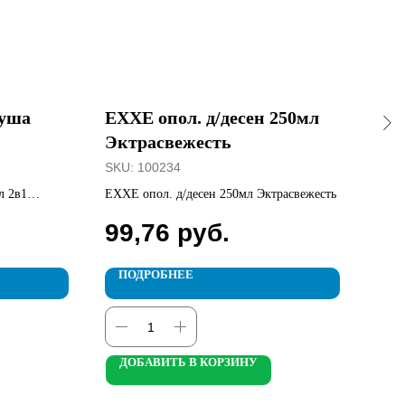
душа
EXXE опол. д/десен 250мл
H&
Эктрасвежесть
Spo
SKU:
100234
SKU
л 2в1
EXXE опол. д/десен 250мл Эктрасвежесть
H&S 
99,76
руб.
40
ПОДРОБНЕЕ
П
ДОБАВИТЬ В КОРЗИНУ
Д