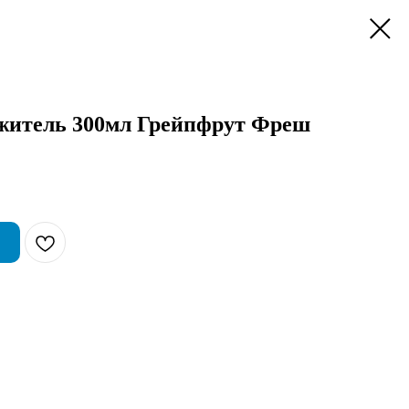
итель 300мл Грейпфрут Фреш