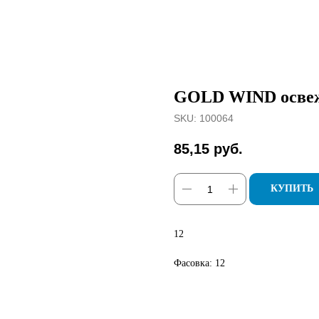
GOLD WIND освеж
SKU:
100064
85,15
руб.
КУПИТЬ
12
Фасовка: 12