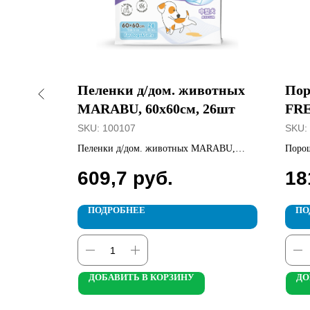
мл
Пеленки д/дом. животных
Пор
MARABU, 60x60см, 26шт
FRE
SKU:
100107
SKU:
е и
Пеленки д/дом. животных MARABU,
Порош
60x60см, 26шт
609,7
руб.
18
ПОДРОБНЕЕ
ПО
ДОБАВИТЬ В КОРЗИНУ
ДО