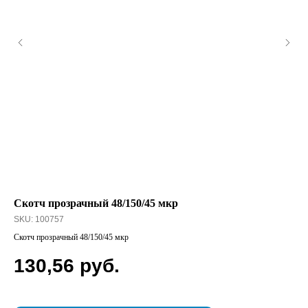
Скотч прозрачный 48/150/45 мкр
Ка
тр
SKU:
100757
SK
Скотч прозрачный 48/150/45 мкр
Кап
130,56
руб.
4