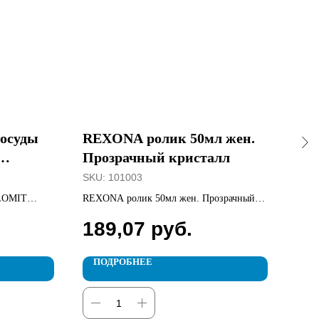
посуды
REXONA ролик 50мл жен.
Са
Прозрачный кристалл
MA
60
SKU:
101003
SKU
OLOMIT
REXONA ролик 50мл жен. Прозрачный
Салф
кристалл
Алое
189,07
руб.
14
ПОДРОБНЕЕ
П