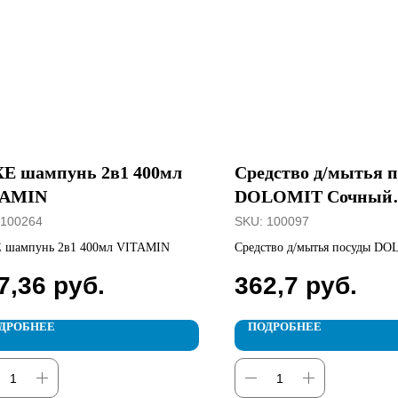
E шампунь 2в1 400мл
Средство д/мытья 
TAMIN
DOLOMIT Cочный
апельсин 1,5л
100264
SKU:
100097
 шампунь 2в1 400мл VITAMIN
Средство д/мытья посуды D
Cочный апельсин 1,5л
7,36
руб.
362,7
руб.
ДРОБНЕЕ
ПОДРОБНЕЕ