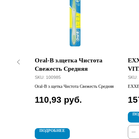
FRICA
Oral-B з.щетка Чистота
EXX
Свежесть Средняя
VI
SKU:
100985
SKU:
Oral-B з.щетка Чистота Свежесть Средняя
EXXE
110,93
руб.
15
ПО
ПОДРОБНЕЕ