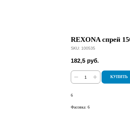
REXONA спрей 150
SKU:
100535
182,5
руб.
КУПИТЬ
6
Фасовка: 6