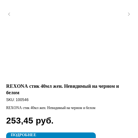
REXONA стик 40мл жен. Невидимый на черном и
CL
белом
SK
SKU:
100546
CLE
REXONA стик 40мл жен. Невидимый на черном и белом
3
253,45
руб.
ПОДРОБНЕЕ