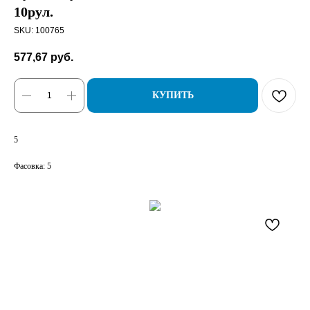
10рул.
SKU:
100765
577,67
руб.
КУПИТЬ
5
Фасовка: 5