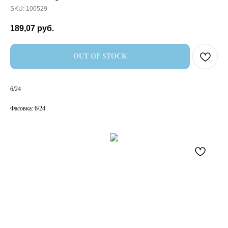
SKU:
100529
189,07
руб.
OUT OF STOCK
6/24
Фасовка: 6/24