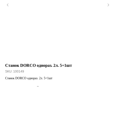
Станок DORCO однораз. 2л. 5+1шт
AL
SKU:
100149
SK
Станок DORCO однораз. 2л. 5+1шт
ALW
92,08
руб.
1
ПОДРОБНЕЕ