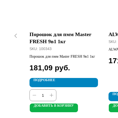
жен.
Порошок для пмм Master
ALW
а
FRESH 9в1 1кг
SKU:
SKU:
100343
ALWA
еральная
Порошок для пмм Master FRESH 9в1 1кг
17
181,09
руб.
ПОДРОБНЕЕ
ПО
ДОБАВИТЬ В КОРЗИНУ
ДО