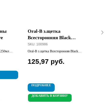
ены
Oral-B з.щетка
По
ve
Всесторонняя Black
«To
Средняя
SKU:
100986
SKU
 250мл
Oral-B з.щетка Всесторонняя Black
Поло
Средняя
125,97
руб.
15
П
ПОДРОБНЕЕ
ДОБАВИТЬ В КОРЗИНУ
Д