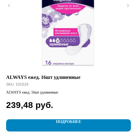
ALWAYS ежед. 16шт удлиненные
GO
SKU:
101016
SK
ALWAYS ежед. 16шт удлиненные
GOL
239,48
руб.
8
ПОДРОБНЕЕ