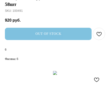
58шт
SKU:
100491
920
руб.
OUT OF STOCK
6
Фасовка: 6