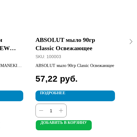
и
ABSOLUT мыло 90гр
Са
NEW
Classic Освежающее
MA
8шт.
NE
SKU:
100003
SKU
е MANEKI
ABSOLUT мыло 90гр Classic Освежающее
Салф
250
57,22
руб.
14
ПОДРОБНЕЕ
П
ДОБАВИТЬ В КОРЗИНУ
Д