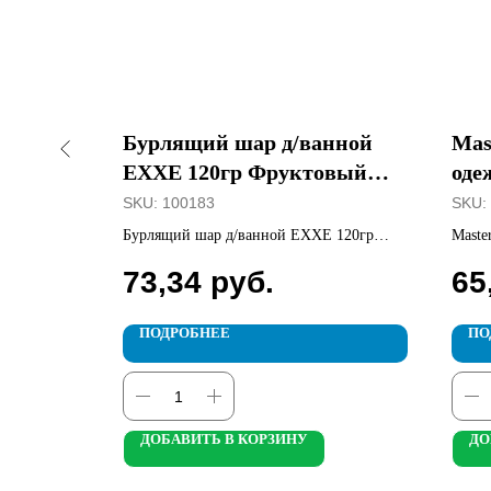
7 ГОСТ
Бурлящий шар д/ванной
Mas
л
EXXE 120гр Фруктовый
оде
коктейль
SKU:
100183
SKU:
188
Бурлящий шар д/ванной EXXE 120гр
Maste
Фруктовый коктейль
73,34
руб.
65
ПОДРОБНЕЕ
ПО
ДОБАВИТЬ В КОРЗИНУ
ДО