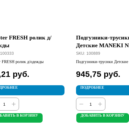
ter FRESH ролик д/
Подгузники-трусик
жды
Детские MANEKI 
размер XL, >12кг, 3
100333
SKU:
100889
r FRESH ролик д/одежды
Подгузники-трусики Детски
NEW размер XL, >12кг, 38шт.
,21
руб.
945,75
руб.
ДРОБНЕЕ
ПОДРОБНЕЕ
БАВИТЬ В КОРЗИНУ
ДОБАВИТЬ В КОРЗИНУ