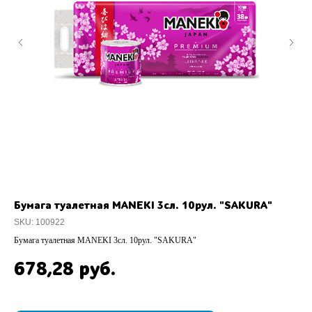
Бумага туалетная MANEKI 3сл. 10рул. "SAKURA"
Ос
ка
SKU:
100922
SK
Бумага туалетная MANEKI 3сл. 10рул. "SAKURA"
Осв
678,28
руб.
1