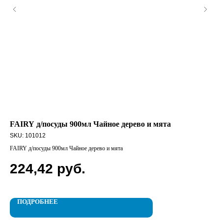
FAIRY д/посуды 900мл Чайное дерево и мята
Са
25
SKU:
101012
SK
FAIRY д/посуды 900мл Чайное дерево и мята
Сал
224,42
руб.
1
ПОДРОБНЕЕ