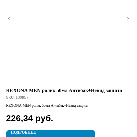
REXONA MEN ролик 50мл Антибак+Невид защита
ЛА
SKU:
100957
SK
REXONA MEN ролик 50мл Антибак+Невид защита
ЛАС
226,34
руб.
6
ПОДРОБНЕЕ